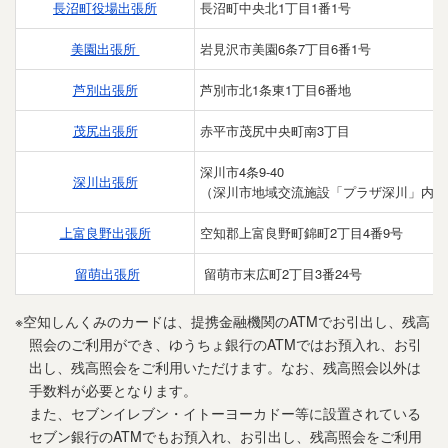
長沼町役場出張所
長沼町中央北1丁目1番1号
美園出張所
岩見沢市美園6条7丁目6番1号
芦別出張所
芦別市北1条東1丁目6番地
茂尻出張所
赤平市茂尻中央町南3丁目
深川市4条9-40
深川出張所
（深川市地域交流施設「プラザ深川」内）
上富良野出張所
空知郡上富良野町錦町2丁目4番9号
留萌出張所
留萌市末広町2丁目3番24号
※空知しんくみのカードは、提携金融機関のATMでお引出し、残高
照会のご利用ができ、ゆうちょ銀行のATMではお預入れ、お引
出し、残高照会をご利用いただけます。なお、残高照会以外は
手数料が必要となります。
また、セブンイレブン・イトーヨーカドー等に設置されている
セブン銀行のATMでもお預入れ、お引出し、残高照会をご利用