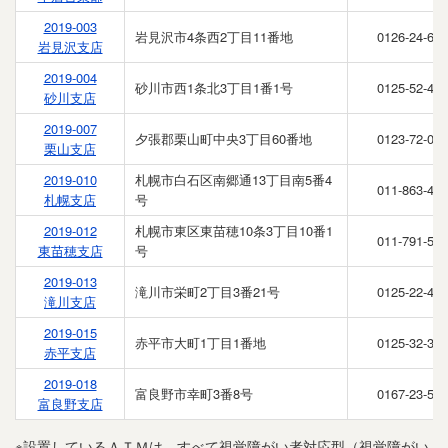
2019-003
岩見沢市4条西2丁目11番地
0126-24-62
岩見沢支店
2019-004
砂川市西1条北3丁目1番1号
0125-52-42
砂川支店
2019-007
夕張郡栗山町中央3丁目60番地
0123-72-06
栗山支店
2019-010
札幌市白石区南郷通13丁目南5番4
011-863-46
札幌支店
号
2019-012
札幌市東区東苗穂10条3丁目10番1
011-791-52
東苗穂支店
号
2019-013
滝川市栄町2丁目3番21号
0125-22-43
滝川支店
2019-015
赤平市大町1丁目1番地
0125-32-32
赤平支店
2019-018
富良野市幸町3番8号
0167-23-51
富良野支店
※設置しているＡＴＭは、すべて視覚障がい者対応型（視覚障がい